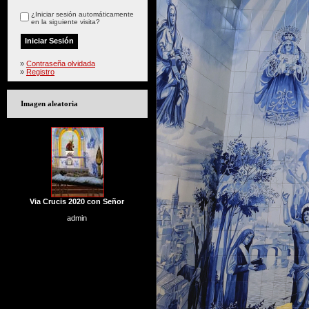
¿Iniciar sesión automáticamente
en la siguiente visita?
»
Contraseña olvidada
»
Registro
Imagen aleatoria
Via Crucis 2020 con Señor
admin