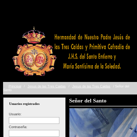
Galeria Capiruchos Negros
Principal
/
Jesus de las Tres Caidas
/
Jesus de las Tres Caidas
/ Señor del
Santo
Señor del Santo
Usuarios registrados
Usuario:
Contraseña: